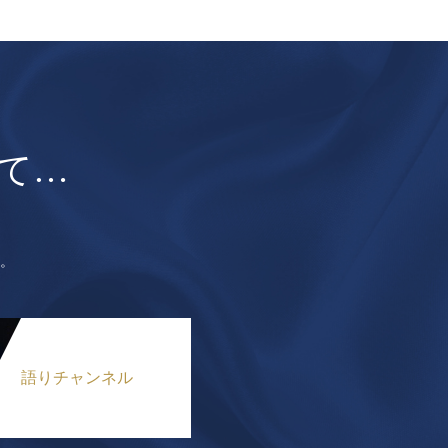
て…
。
語りチャンネル