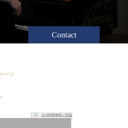
Contact
細ページ
ら。