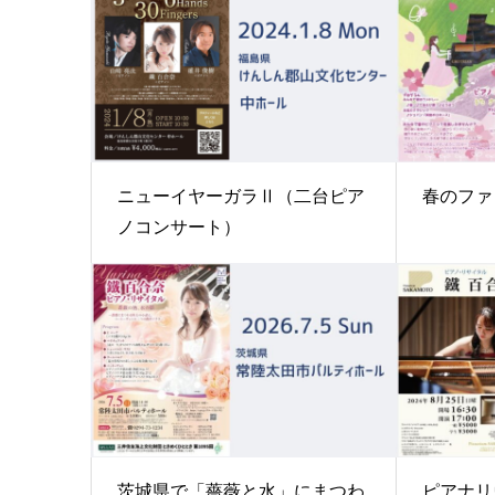
ニューイヤーガラⅡ（二台ピア
春のファ
ノコンサート）
茨城県で「薔薇と水」にまつわ
ピアナリ