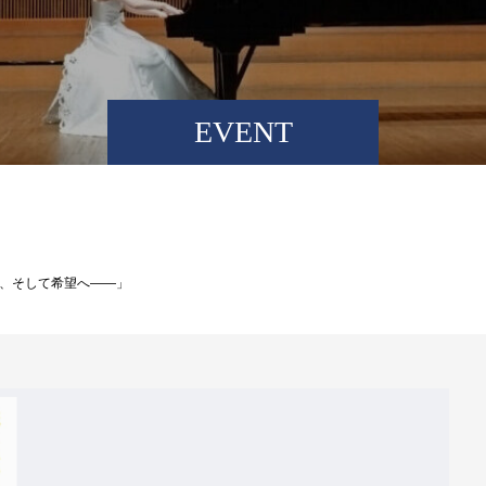
EVENT
、そして希望へ――」