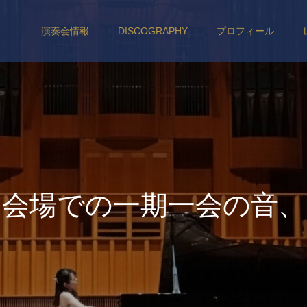
演奏会情報
DISCOGRAPHY
プロフィール
会
場
で
の
一
期
一
会
の
音
、
聴
衆
の
皆
さ
ま
と