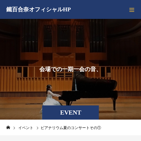
鐵百合奈オフィシャルHP
会
場
で
の
一
期
一
会
の
音
、
EVENT
イベント
ピアナリウム夏のコンサートその①