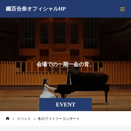
鐵百合奈オフィシャルHP
会
場
で
の
一
期
一
会
の
音
、
EVENT
イベント
冬のファミリーコンサート