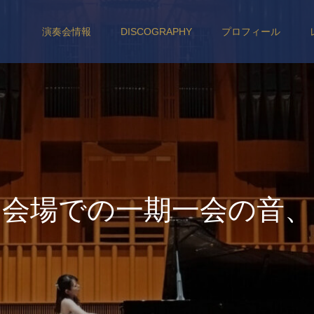
演奏会情報
DISCOGRAPHY
プロフィール
会
場
で
の
一
期
一
会
の
音
、
聴
衆
の
皆
さ
ま
と
の
空