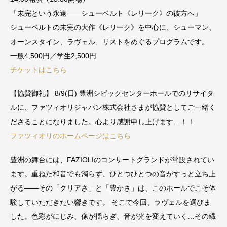
「未完という永遠——シューベルト《レリーク》の彼方へ」
シューベルトの未完の大作《レリーク》を中心に、シューマン、
オーンスタイン、ラヴェル、リストをめぐるプログラムです。
一般4,500円／学生2,500円
チケットはこちら
【協賛御礼】 8/9(日) 豊洲シビックセンターホールでのリサイタ
ルに、ファツィオリジャパン株式会社さまが協賛としてご一緒く
ださることになりました。心より感謝申し上げます…！！
ファツィオリのホームページはこちら
豊洲の舞台には、FAZIOLIのコンサートグランドが常設されてい
ます。重ねた和音でも濁らず、ひとつひとつの音がすっと立ち上
がる——その「クリアさ」と「豊かさ」は、このホールでこそ体
験していただきたい響きです。 そこで今回、ラヴェルを選びま
した。色彩がにじみ、像が揺らぎ、音が光を変えていく…その繊