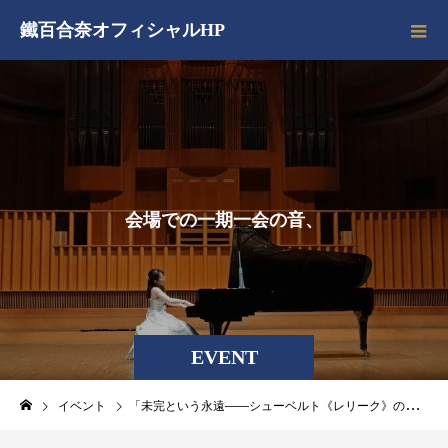
鐵百合奈オフィシャルHP
会
場
で
の
一
期
一
会
の
音
、
EVENT
イベント
「未完という永遠——シューベルト《レリーク》の彼方へ」