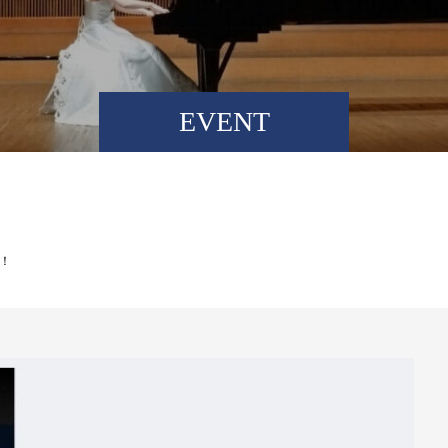
EVENT
！