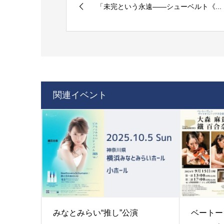
「未完という永遠——シューベルト《...
関連イベント
みなとみらい“推し”公演
ベートー