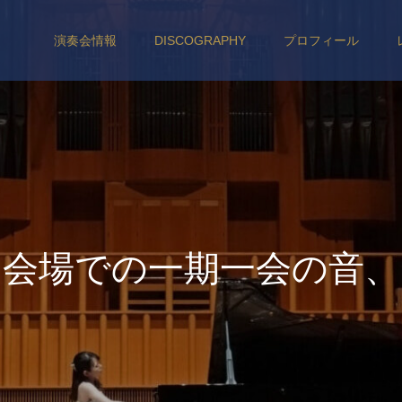
演奏会情報
DISCOGRAPHY
プロフィール
会
場
で
の
一
期
一
会
の
音
、
聴
衆
の
皆
さ
ま
と
の
空
気
感