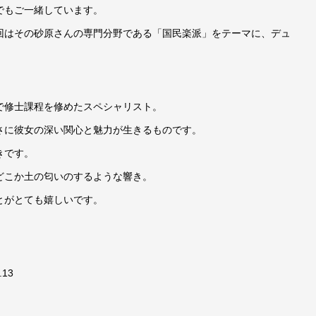
でもご一緒しています。
回はその砂原さんの専門分野である「国民楽派」をテーマに、デュ
で修士課程を修めたスペシャリスト。
さに彼女の深い関心と魅力が生きるものです。
きです。
どこか土の匂いのするような響き。
とがとても嬉しいです。
13
》