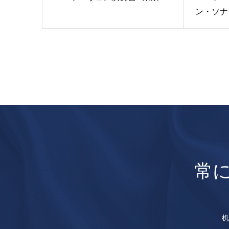
ン・ソナタ
常
机