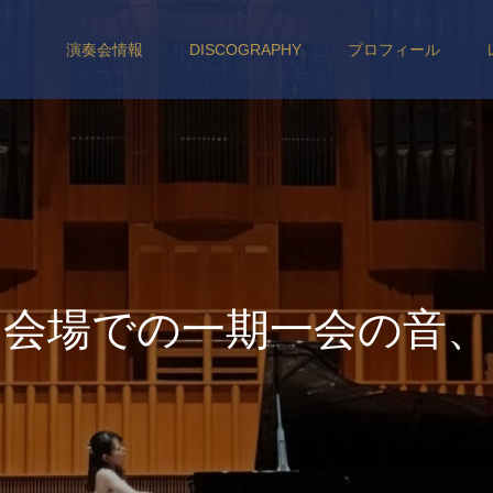
演奏会情報
DISCOGRAPHY
プロフィール
会
場
で
の
一
期
一
会
の
音
、
聴
衆
の
皆
さ
ま
と
の