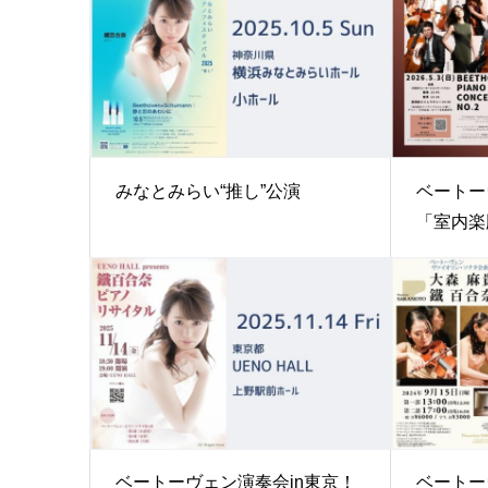
みなとみらい“推し”公演
ベートー
「室内楽版
ベートーヴェン演奏会in東京！
ベートー