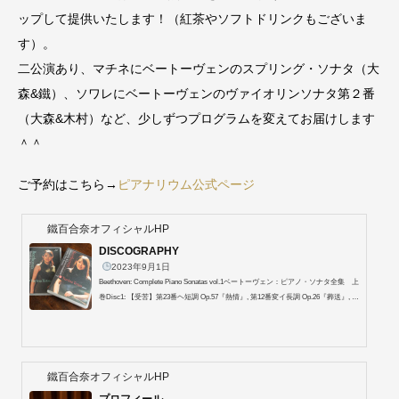
ップして提供いたします！（紅茶やソフトドリンクもございま
す）。
二公演あり、マチネにベートーヴェンのスプリング・ソナタ（大
森&鐵）、ソワレにベートーヴェンのヴァイオリンソナタ第２番
（大森&木村）など、少しずつプログラムを変えてお届けします
＾＾
ご予約はこちら→
ピアナリウム公式ページ
鐵百合奈オフィシャルHP
DISCOGRAPHY
2023年9月1日
Beethoven: Complete Piano Sonatas vol.1ベートーヴェン：ピアノ・ソナタ全集 上
巻Disc1: 【受苦】第23番ヘ短調 Op.57『熱情』, 第12番変イ長調 Op.26『葬送』, 第
1番ヘ短調 Op.2-1, 第22番ヘ長調 Op.54Disc2:【あこがれ】第28番イ長調 Op.101, 第
15番ニ長調 Op.28『田園』, 第2番イ長調 Op.2-2Disc3: 第27番ホ短調 Op.90【構築
を求めて】第21番ハ長調 Op.53『ワルトシュタイン』, 第11番変ロ長調 Op.22Disc
4: 第3番ハ長調 Op.2-3, 第6番ヘ長調 Op.10-2【悲しみ】第26番変ホ長調 Op.81a『告
別』Disc5: 第8番ハ短調 Op.13『悲愴』, 第...
鐵百合奈オフィシャルHP