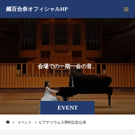
鐵百合奈オフィシャルHP
会
場
で
の
一
期
一
会
の
音
、
EVENT
イベント
ピアナリウム３周年記念公演