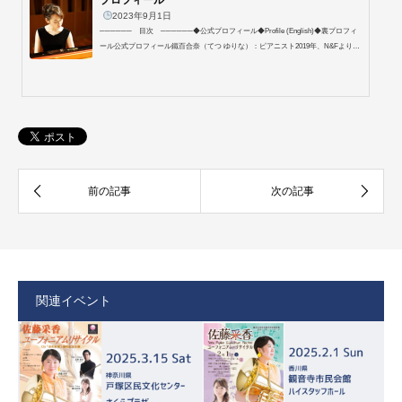
プロフィール
2023年9月1日
────── 目次 ──────◆公式プロフィール◆Profile (English)◆裏プロフィ
ール公式プロフィール鐵百合奈（てつ ゆりな）：ピアニスト2019年、N&Fよりデ
ビューCD｢シューマン：ピアノ・ソナタ3番 ブラームス：左手のためのシャコン
ヌ｣をリリース。｢レコード芸術｣で準特選盤、毎日新聞で特薦盤となる。2021年に
は2枚目のCD「シューマン：ピアノ・ソナタ2番，1番」が、｢レコード芸術｣で準
特選盤、毎日新聞で特薦盤、「音楽現代」などで推薦盤となる。2019年からベー
トーヴェンのピアノ・ソナタ全曲演奏シリーズを「美竹清花さろん（現・...
関連イベント