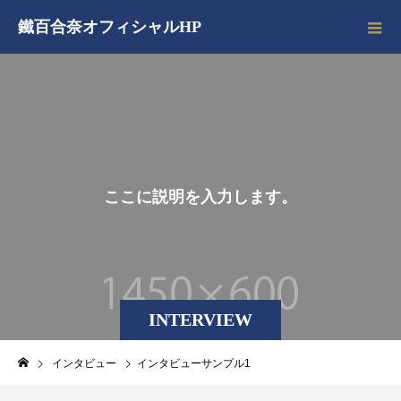
鐵百合奈オフィシャルHP
こ
こ
に
説
明
を
入
力
し
ま
す
。
INTERVIEW
インタビュー
インタビューサンプル1