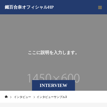
鐵百合奈オフィシャルHP
こ
こ
に
説
明
を
入
力
し
ま
す
。
INTERVIEW
インタビュー
インタビューサンプル3