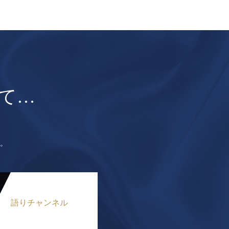
て…
。
語りチャンネル