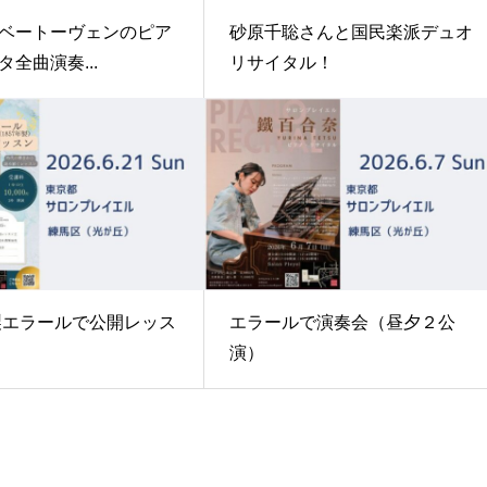
ベートーヴェンのピア
砂原千聡さんと国民楽派デュオ
全曲演奏...
リサイタル！
年製エラールで公開レッス
エラールで演奏会（昼夕２公
演）