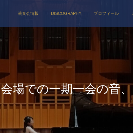
演奏会情報
DISCOGRAPHY
プロフィール
会
場
で
の
一
期
一
会
の
音
、
聴
衆
の
皆
さ
ま
と