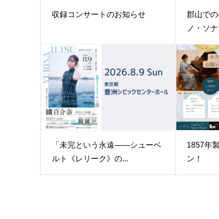
収録コンサートのお知らせ
郡山での
ノ・ソナタ
「未完という永遠——シューベ
1857
ルト《レリーク》の...
ン！